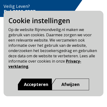
Veilig Leven?
Bel 0900-8387
Cookie instellingen
Op de website Rijnmondveilig.nl maken we
gebruik van cookies. Daarmee zorgen we voor
een relevante website. We verzamelen ook
Blijf op de hoogte
informatie over het gebruik van de website,
onderzoeken het bezoekersgedrag en gebruiken
Cookie- en Privacybeleid
deze data om de website te verbeteren. Lees alle
Toegankelijkheid
informatie over cookies in onze
Privacy-
verklaring
.
Dit is een website van
:
Veiligheidsregio Rotterdam-
Rijnmond
Accepteren
Afwijzen