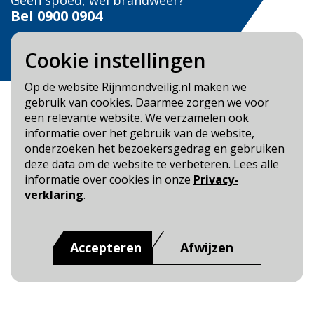
Geen spoed, wel brandweer?
Bel
0900 0904
Veilig Leven?
Cookie instellingen
Bel 0900-8387
Op de website Rijnmondveilig.nl maken we
gebruik van cookies. Daarmee zorgen we voor
een relevante website. We verzamelen ook
informatie over het gebruik van de website,
onderzoeken het bezoekersgedrag en gebruiken
Blijf op de hoogte
deze data om de website te verbeteren. Lees alle
informatie over cookies in onze
Privacy-
Cookie- en Privacybeleid
verklaring
.
Toegankelijkheid
Dit is een website van
:
Veiligheidsregio Rotterdam-
Accepteren
Afwijzen
Rijnmond