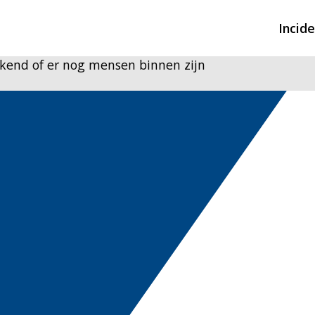
Incid
ekend of er nog mensen binnen zijn
Overzicht incidente
Hulpdiensten nodig
CIN-meldingen