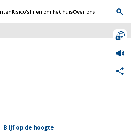
enten
Risico’s
In en om het huis
Over ons
n
Over Rijnmondveilig
?
Nieuws
Veilig Leven
Contact
Blijf op de hoogte