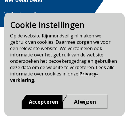
Bel
0900 0904
Veilig Leven?
Bel 0900-8387
Cookie instellingen
Op de website Rijnmondveilig.nl maken we
gebruik van cookies. Daarmee zorgen we voor
een relevante website. We verzamelen ook
informatie over het gebruik van de website,
Blijf op de hoogte
onderzoeken het bezoekersgedrag en gebruiken
deze data om de website te verbeteren. Lees alle
Cookie- en Privacybeleid
informatie over cookies in onze
Privacy-
Toegankelijkheid
verklaring
.
Dit is een website van
:
Veiligheidsregio Rotterdam-
Rijnmond
Accepteren
Afwijzen