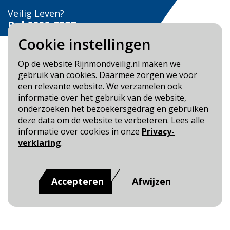
Veilig Leven?
Bel 0900-8387
Cookie instellingen
Op de website Rijnmondveilig.nl maken we
gebruik van cookies. Daarmee zorgen we voor
een relevante website. We verzamelen ook
Blijf op de hoogte
informatie over het gebruik van de website,
onderzoeken het bezoekersgedrag en gebruiken
Cookie- en Privacybeleid
deze data om de website te verbeteren. Lees alle
Toegankelijkheid
informatie over cookies in onze
Privacy-
verklaring
.
Dit is een website van
:
Veiligheidsregio Rotterdam-
Rijnmond
Accepteren
Afwijzen