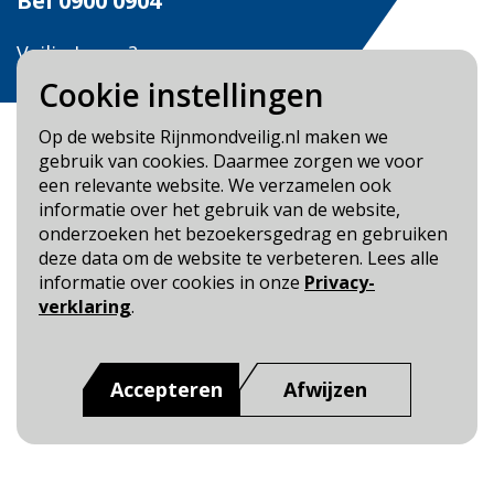
Bel
0900 0904
Veilig Leven?
Bel 0900-8387
Cookie instellingen
Op de website Rijnmondveilig.nl maken we
gebruik van cookies. Daarmee zorgen we voor
een relevante website. We verzamelen ook
informatie over het gebruik van de website,
Blijf op de hoogte
onderzoeken het bezoekersgedrag en gebruiken
deze data om de website te verbeteren. Lees alle
Cookie- en Privacybeleid
informatie over cookies in onze
Privacy-
Toegankelijkheid
verklaring
.
Dit is een website van
:
Veiligheidsregio Rotterdam-
Rijnmond
Accepteren
Afwijzen