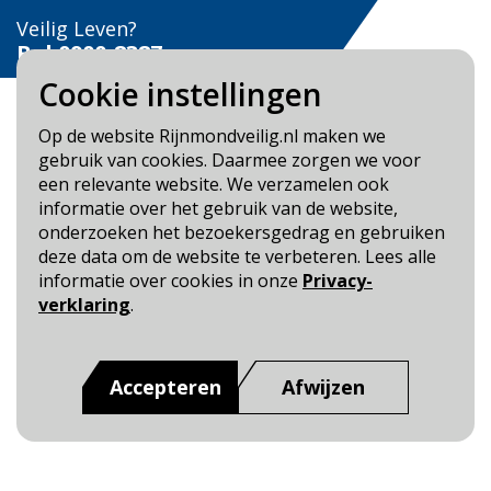
Veilig Leven?
Bel 0900-8387
Cookie instellingen
Op de website Rijnmondveilig.nl maken we
gebruik van cookies. Daarmee zorgen we voor
een relevante website. We verzamelen ook
Blijf op de hoogte
informatie over het gebruik van de website,
onderzoeken het bezoekersgedrag en gebruiken
Cookie- en Privacybeleid
deze data om de website te verbeteren. Lees alle
Toegankelijkheid
informatie over cookies in onze
Privacy-
verklaring
.
Dit is een website van
:
Veiligheidsregio Rotterdam-
Rijnmond
Accepteren
Afwijzen