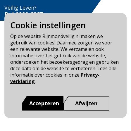
Veilig Leven?
Bel 0900-8387
Cookie instellingen
Op de website Rijnmondveilig.nl maken we
gebruik van cookies. Daarmee zorgen we voor
een relevante website. We verzamelen ook
Blijf op de hoogte
informatie over het gebruik van de website,
onderzoeken het bezoekersgedrag en gebruiken
Cookie- en Privacybeleid
deze data om de website te verbeteren. Lees alle
Toegankelijkheid
informatie over cookies in onze
Privacy-
verklaring
.
Dit is een website van
:
Veiligheidsregio Rotterdam-
Rijnmond
Accepteren
Afwijzen