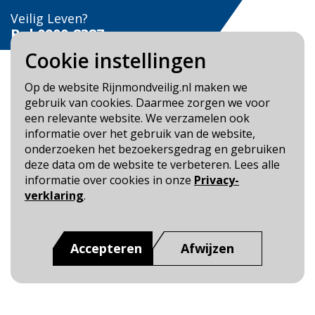
Veilig Leven?
Bel 0900-8387
Cookie instellingen
Op de website Rijnmondveilig.nl maken we
gebruik van cookies. Daarmee zorgen we voor
een relevante website. We verzamelen ook
Blijf op de hoogte
informatie over het gebruik van de website,
onderzoeken het bezoekersgedrag en gebruiken
Cookie- en Privacybeleid
deze data om de website te verbeteren. Lees alle
Toegankelijkheid
informatie over cookies in onze
Privacy-
verklaring
.
Dit is een website van
:
Veiligheidsregio Rotterdam-
Rijnmond
Accepteren
Afwijzen