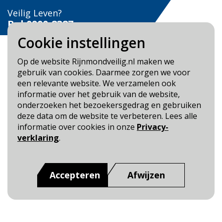
Veilig Leven?
Bel 0900-8387
Cookie instellingen
Op de website Rijnmondveilig.nl maken we
gebruik van cookies. Daarmee zorgen we voor
een relevante website. We verzamelen ook
Blijf op de hoogte
informatie over het gebruik van de website,
onderzoeken het bezoekersgedrag en gebruiken
Cookie- en Privacybeleid
deze data om de website te verbeteren. Lees alle
Toegankelijkheid
informatie over cookies in onze
Privacy-
verklaring
.
Dit is een website van
:
Veiligheidsregio Rotterdam-
Rijnmond
Accepteren
Afwijzen