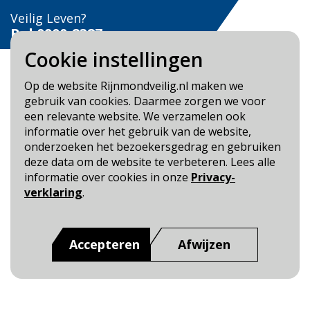
Veilig Leven?
Bel 0900-8387
Cookie instellingen
Op de website Rijnmondveilig.nl maken we
gebruik van cookies. Daarmee zorgen we voor
een relevante website. We verzamelen ook
Blijf op de hoogte
informatie over het gebruik van de website,
onderzoeken het bezoekersgedrag en gebruiken
Cookie- en Privacybeleid
deze data om de website te verbeteren. Lees alle
Toegankelijkheid
informatie over cookies in onze
Privacy-
verklaring
.
Dit is een website van
:
Veiligheidsregio Rotterdam-
Rijnmond
Accepteren
Afwijzen