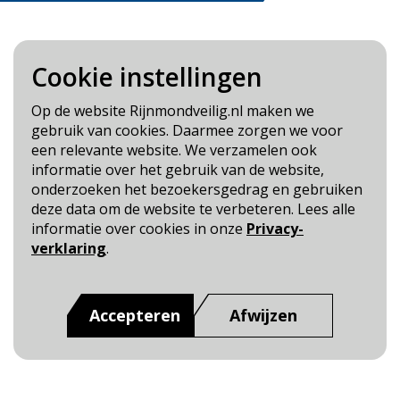
Cookie instellingen
Blijf op de hoogte
Op de website Rijnmondveilig.nl maken we
gebruik van cookies. Daarmee zorgen we voor
Cookie- en Privacybeleid
een relevante website. We verzamelen ook
Toegankelijkheid
informatie over het gebruik van de website,
onderzoeken het bezoekersgedrag en gebruiken
Dit is een website van
:
Veiligheidsregio Rotterdam-
deze data om de website te verbeteren. Lees alle
Rijnmond
informatie over cookies in onze
Privacy-
verklaring
.
Accepteren
Afwijzen