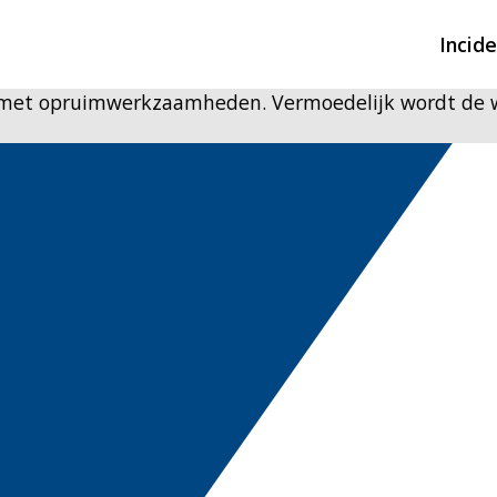
Incid
nd met opruimwerkzaamheden. Vermoedelijk wordt de 
Overzicht incidente
Hulpdiensten nodig
CIN-meldingen