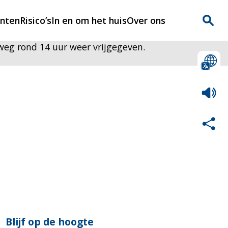
enten
Risico’s
In en om het huis
Over ons
weg rond 14 uur weer vrijgegeven.
n
Over Rijnmondveilig
?
Nieuws
Veilig Leven
Contact
Blijf op de hoogte