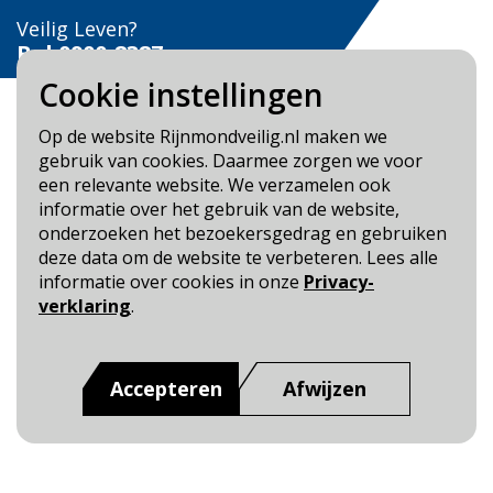
Veilig Leven?
Bel 0900-8387
Cookie instellingen
Op de website Rijnmondveilig.nl maken we
gebruik van cookies. Daarmee zorgen we voor
een relevante website. We verzamelen ook
Blijf op de hoogte
informatie over het gebruik van de website,
onderzoeken het bezoekersgedrag en gebruiken
Cookie- en Privacybeleid
deze data om de website te verbeteren. Lees alle
Toegankelijkheid
informatie over cookies in onze
Privacy-
verklaring
.
Dit is een website van
:
Veiligheidsregio Rotterdam-
Rijnmond
Accepteren
Afwijzen