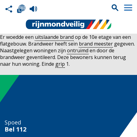
Er woedde een
uitslaande brand
op de 10e etage van een
flatgebouw. Brandweer heeft sein
brand meester
gegeven.
Naastgelegen woningen zijn
ontruimd
en door de
brandweer geventileerd. Deze bewoners kunnen terug
naar hun woning. Einde
grip
1.
Spoed
Bel
112