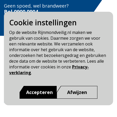
Geen spoed, wel brandweer?
Bel
0900 0904
Cookie instellingen
Veilig Leven?
Bel 0900-8387
Op de website Rijnmondveilig.nl maken we
gebruik van cookies. Daarmee zorgen we voor
een relevante website. We verzamelen ook
informatie over het gebruik van de website,
onderzoeken het bezoekersgedrag en gebruiken
deze data om de website te verbeteren. Lees alle
Blijf op de hoogte
informatie over cookies in onze
Privacy-
verklaring
.
Cookie- en Privacybeleid
Toegankelijkheid
Accepteren
Afwijzen
Dit is een website van
:
Veiligheidsregio Rotterdam-
Rijnmond