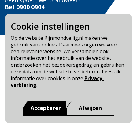
Geen spoed, wel brandweer?
Bel
0900 0904
Veilig Leven?
Cookie instellingen
Bel 0900-8387
Op de website Rijnmondveilig.nl maken we
gebruik van cookies. Daarmee zorgen we voor
een relevante website. We verzamelen ook
informatie over het gebruik van de website,
onderzoeken het bezoekersgedrag en gebruiken
Blijf op de hoogte
deze data om de website te verbeteren. Lees alle
informatie over cookies in onze
Privacy-
Cookie- en Privacybeleid
verklaring
.
Toegankelijkheid
Dit is een website van
:
Veiligheidsregio Rotterdam-
Accepteren
Afwijzen
Rijnmond