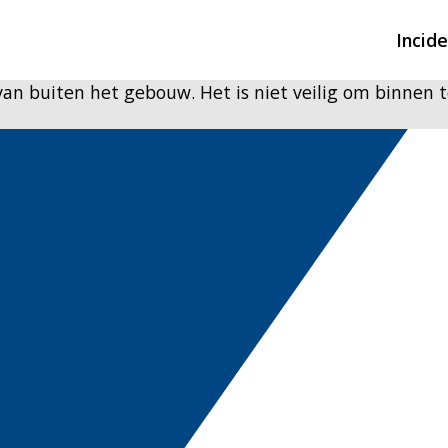
Incid
an buiten het gebouw. Het is niet veilig om binnen t
Overzicht incidente
Hulpdiensten nodig
CIN-meldingen