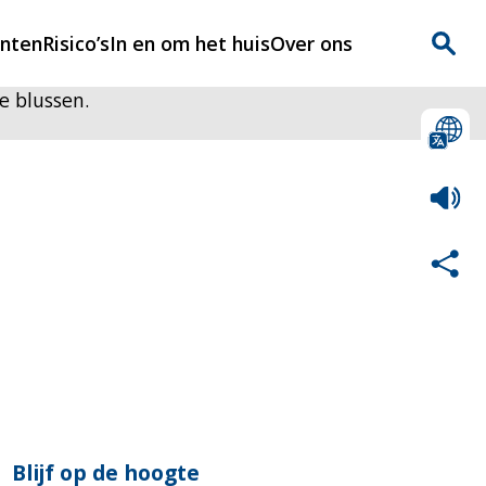
enten
Risico’s
In en om het huis
Over ons
e blussen.
n
Over Rijnmondveilig
?
Nieuws
Veilig Leven
Contact
Blijf op de hoogte