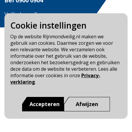
Bel
0900 0904
Veilig Leven?
Bel 0900-8387
Cookie instellingen
Op de website Rijnmondveilig.nl maken we
gebruik van cookies. Daarmee zorgen we voor
een relevante website. We verzamelen ook
informatie over het gebruik van de website,
Blijf op de hoogte
onderzoeken het bezoekersgedrag en gebruiken
deze data om de website te verbeteren. Lees alle
Cookie- en Privacybeleid
informatie over cookies in onze
Privacy-
Toegankelijkheid
verklaring
.
Dit is een website van
:
Veiligheidsregio Rotterdam-
Rijnmond
Accepteren
Afwijzen