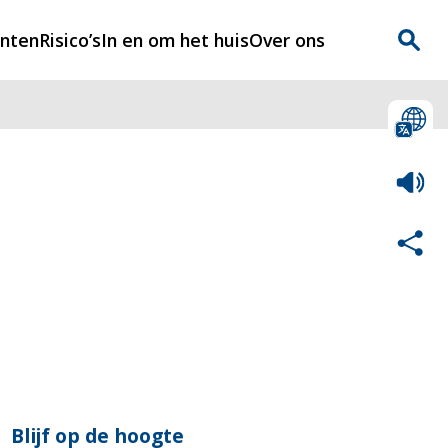
enten
Risico’s
In en om het huis
Over ons
n
Over Rijnmondveilig
?
Nieuws
Veilig Leven
Contact
Blijf op de hoogte