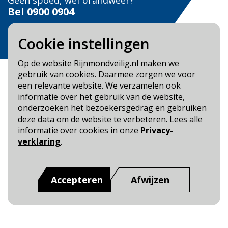
Geen spoed, wel brandweer?
Bel
0900 0904
Veilig Leven?
Cookie instellingen
Bel 0900-8387
Op de website Rijnmondveilig.nl maken we
gebruik van cookies. Daarmee zorgen we voor
een relevante website. We verzamelen ook
informatie over het gebruik van de website,
onderzoeken het bezoekersgedrag en gebruiken
Blijf op de hoogte
deze data om de website te verbeteren. Lees alle
informatie over cookies in onze
Privacy-
Cookie- en Privacybeleid
verklaring
.
Toegankelijkheid
Dit is een website van
:
Veiligheidsregio Rotterdam-
Accepteren
Afwijzen
Rijnmond