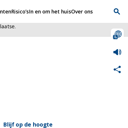
enten
Risico’s
In en om het huis
Over ons
laatse.
n
Over Rijnmondveilig
?
Nieuws
Veilig Leven
Contact
Blijf op de hoogte