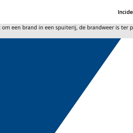
Incid
 om een brand in een spuiterij, de brandweer is ter p
Overzicht incidente
Hulpdiensten nodig
CIN-meldingen