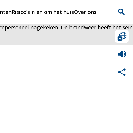
enten
Risico’s
In en om het huis
Over ons
cepersoneel nagekeken. De brandweer heeft het sein
n
Over Rijnmondveilig
?
Nieuws
Veilig Leven
Contact