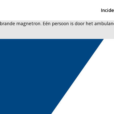
Incid
rbrande magnetron. Eén persoon is door het ambulan
Overzicht incidente
Hulpdiensten nodig
CIN-meldingen