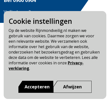
Bel
0900 0904
Veilig Leven?
Bel 0900-8387
Cookie instellingen
Op de website Rijnmondveilig.nl maken we
gebruik van cookies. Daarmee zorgen we voor
een relevante website. We verzamelen ook
informatie over het gebruik van de website,
Blijf op de hoogte
onderzoeken het bezoekersgedrag en gebruiken
deze data om de website te verbeteren. Lees alle
Cookie- en Privacybeleid
informatie over cookies in onze
Privacy-
Toegankelijkheid
verklaring
.
Dit is een website van
:
Veiligheidsregio Rotterdam-
Rijnmond
Accepteren
Afwijzen