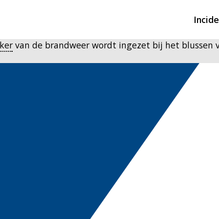
Incid
ker
van de brandweer wordt ingezet bij het blussen 
Overzicht incidente
Hulpdiensten nodig
CIN-meldingen