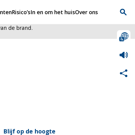
enten
Risico’s
In en om het huis
Over ons
van de brand.
n
Over Rijnmondveilig
?
Nieuws
Veilig Leven
Contact
Blijf op de hoogte