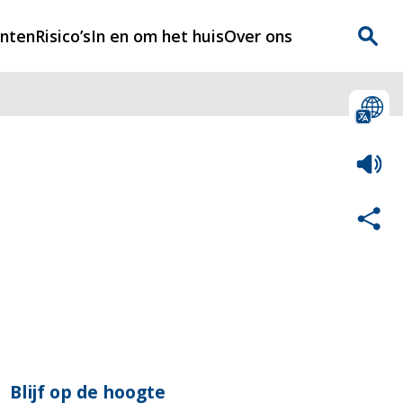
enten
Risico’s
In en om het huis
Over ons
n
Over Rijnmondveilig
?
Nieuws
Veilig Leven
Contact
Blijf op de hoogte