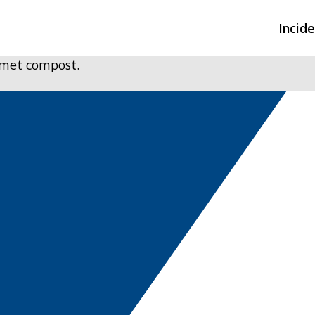
Incid
 met compost.
Overzicht incidente
Hulpdiensten nodig
CIN-meldingen