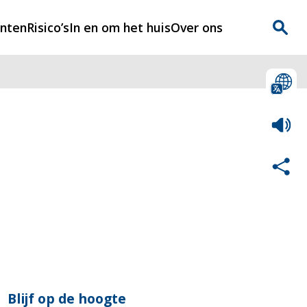
enten
Risico’s
In en om het huis
Over ons
n
Over Rijnmondveilig
?
Nieuws
Veilig Leven
Contact
Blijf op de hoogte