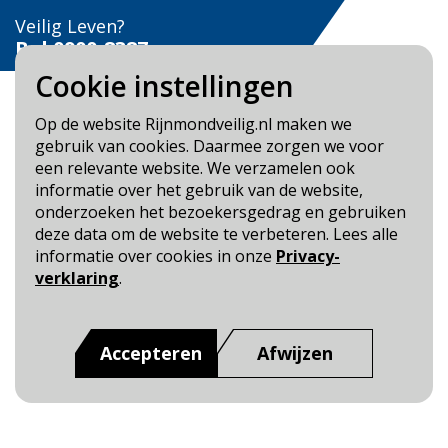
Veilig Leven?
Bel 0900-8387
Cookie instellingen
Op de website Rijnmondveilig.nl maken we
gebruik van cookies. Daarmee zorgen we voor
een relevante website. We verzamelen ook
Blijf op de hoogte
informatie over het gebruik van de website,
onderzoeken het bezoekersgedrag en gebruiken
Cookie- en Privacybeleid
deze data om de website te verbeteren. Lees alle
Toegankelijkheid
informatie over cookies in onze
Privacy-
verklaring
.
Dit is een website van
:
Veiligheidsregio Rotterdam-
Rijnmond
Accepteren
Afwijzen