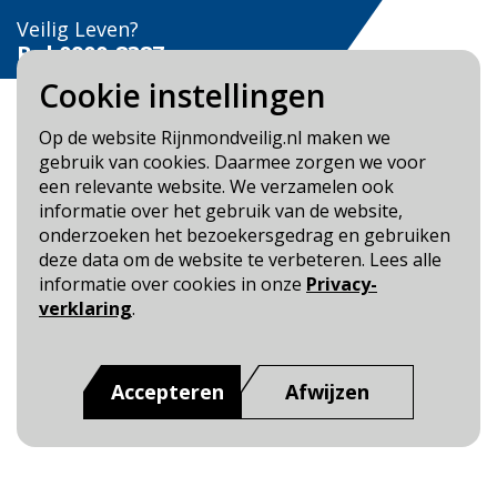
Veilig Leven?
Bel 0900-8387
Cookie instellingen
Op de website Rijnmondveilig.nl maken we
gebruik van cookies. Daarmee zorgen we voor
een relevante website. We verzamelen ook
Blijf op de hoogte
informatie over het gebruik van de website,
onderzoeken het bezoekersgedrag en gebruiken
Cookie- en Privacybeleid
deze data om de website te verbeteren. Lees alle
Toegankelijkheid
informatie over cookies in onze
Privacy-
verklaring
.
Dit is een website van
:
Veiligheidsregio Rotterdam-
Rijnmond
Accepteren
Afwijzen