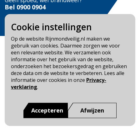
Geen spoed, wel brandweer?
Bel
0900 0904
Veilig Leven?
Cookie instellingen
Bel 0900-8387
Op de website Rijnmondveilig.nl maken we
gebruik van cookies. Daarmee zorgen we voor
een relevante website. We verzamelen ook
informatie over het gebruik van de website,
onderzoeken het bezoekersgedrag en gebruiken
Blijf op de hoogte
deze data om de website te verbeteren. Lees alle
informatie over cookies in onze
Privacy-
Cookie- en Privacybeleid
verklaring
.
Toegankelijkheid
Dit is een website van
:
Veiligheidsregio Rotterdam-
Accepteren
Afwijzen
Rijnmond