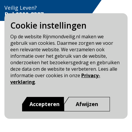
Veilig Leven?
Bel 0900-8387
Cookie instellingen
Op de website Rijnmondveilig.nl maken we
gebruik van cookies. Daarmee zorgen we voor
een relevante website. We verzamelen ook
Blijf op de hoogte
informatie over het gebruik van de website,
onderzoeken het bezoekersgedrag en gebruiken
Cookie- en Privacybeleid
deze data om de website te verbeteren. Lees alle
Toegankelijkheid
informatie over cookies in onze
Privacy-
verklaring
.
Dit is een website van
:
Veiligheidsregio Rotterdam-
Rijnmond
Accepteren
Afwijzen