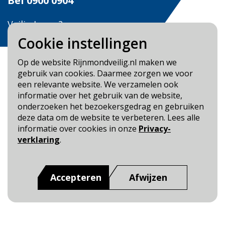
Bel
0900 0904
Veilig Leven?
Bel 0900-8387
Cookie instellingen
Op de website Rijnmondveilig.nl maken we
gebruik van cookies. Daarmee zorgen we voor
een relevante website. We verzamelen ook
informatie over het gebruik van de website,
Blijf op de hoogte
onderzoeken het bezoekersgedrag en gebruiken
deze data om de website te verbeteren. Lees alle
Cookie- en Privacybeleid
informatie over cookies in onze
Privacy-
Toegankelijkheid
verklaring
.
Dit is een website van
:
Veiligheidsregio Rotterdam-
Rijnmond
Accepteren
Afwijzen