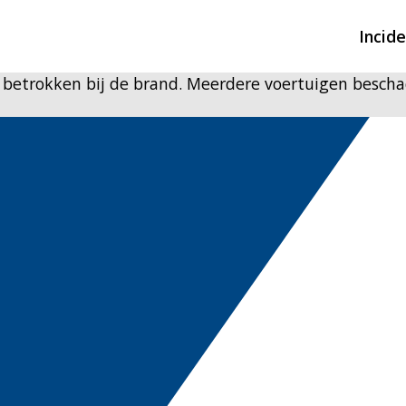
Incid
 betrokken bij de brand. Meerdere voertuigen bescha
Overzicht incidente
Hulpdiensten nodig
CIN-meldingen