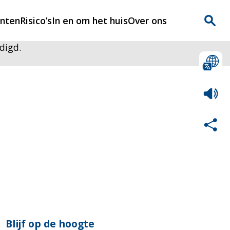
enten
Risico’s
In en om het huis
Over ons
digd.
n
Over Rijnmondveilig
?
Nieuws
Veilig Leven
Contact
Blijf op de hoogte