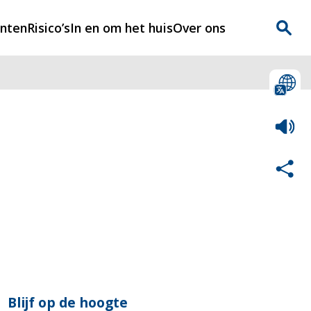
enten
Risico’s
In en om het huis
Over ons
n
Over Rijnmondveilig
?
Nieuws
Veilig Leven
Contact
Blijf op de hoogte