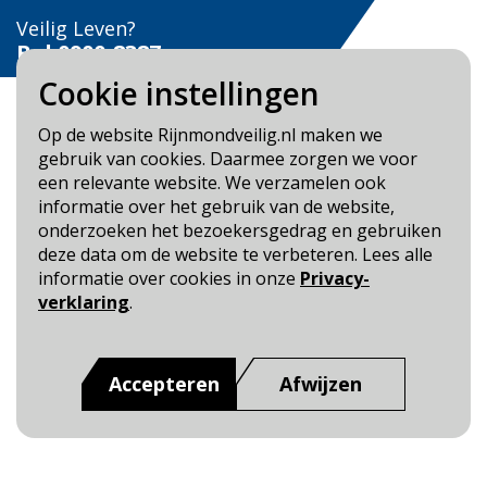
Veilig Leven?
Bel 0900-8387
Cookie instellingen
Op de website Rijnmondveilig.nl maken we
gebruik van cookies. Daarmee zorgen we voor
een relevante website. We verzamelen ook
Blijf op de hoogte
informatie over het gebruik van de website,
onderzoeken het bezoekersgedrag en gebruiken
Cookie- en Privacybeleid
deze data om de website te verbeteren. Lees alle
Toegankelijkheid
informatie over cookies in onze
Privacy-
verklaring
.
Dit is een website van
:
Veiligheidsregio Rotterdam-
Rijnmond
Accepteren
Afwijzen