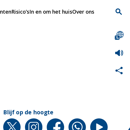
enten
Risico’s
In en om het huis
Over ons
n
Over Rijnmondveilig
?
Nieuws
Veilig Leven
Contact
Blijf op de hoogte