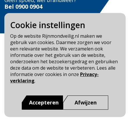
Geen spoed, wel brandweer?
Bel
0900 0904
Veilig Leven?
Cookie instellingen
Bel 0900-8387
Op de website Rijnmondveilig.nl maken we
gebruik van cookies. Daarmee zorgen we voor
een relevante website. We verzamelen ook
informatie over het gebruik van de website,
onderzoeken het bezoekersgedrag en gebruiken
Blijf op de hoogte
deze data om de website te verbeteren. Lees alle
informatie over cookies in onze
Privacy-
Cookie- en Privacybeleid
verklaring
.
Toegankelijkheid
Dit is een website van
:
Veiligheidsregio Rotterdam-
Accepteren
Afwijzen
Rijnmond