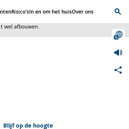
enten
Risico’s
In en om het huis
Over ons
t wel afbouwen.
n
Over Rijnmondveilig
?
Nieuws
Veilig Leven
Contact
Blijf op de hoogte