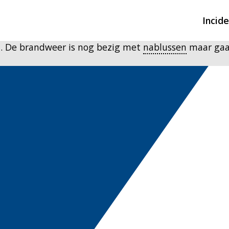
Incid
n. De brandweer is nog bezig met
nablussen
maar gaa
Overzicht incidente
Hulpdiensten nodig
CIN-meldingen