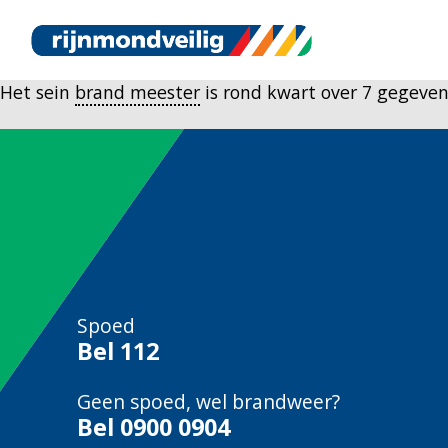
Het sein
brand meester
is rond kwart over 7 gegeve
Spoed
Bel
112
Geen spoed, wel brandweer?
Bel
0900 0904