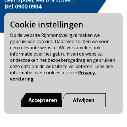
Geen spoed, wel brandweer?
Bel
0900 0904
Veilig Leven?
Cookie instellingen
Bel 0900-8387
Op de website Rijnmondveilig.nl maken we
gebruik van cookies. Daarmee zorgen we voor
een relevante website. We verzamelen ook
informatie over het gebruik van de website,
onderzoeken het bezoekersgedrag en gebruiken
Blijf op de hoogte
deze data om de website te verbeteren. Lees alle
informatie over cookies in onze
Privacy-
Cookie- en Privacybeleid
verklaring
.
Toegankelijkheid
Dit is een website van
:
Veiligheidsregio Rotterdam-
Accepteren
Afwijzen
Rijnmond