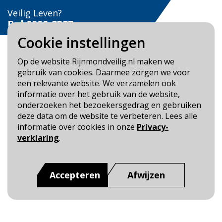
Veilig Leven?
Bel 0900-8387
Cookie instellingen
Op de website Rijnmondveilig.nl maken we
gebruik van cookies. Daarmee zorgen we voor
een relevante website. We verzamelen ook
Blijf op de hoogte
informatie over het gebruik van de website,
onderzoeken het bezoekersgedrag en gebruiken
Cookie- en Privacybeleid
deze data om de website te verbeteren. Lees alle
Toegankelijkheid
informatie over cookies in onze
Privacy-
verklaring
.
Dit is een website van
:
Veiligheidsregio Rotterdam-
Rijnmond
Accepteren
Afwijzen