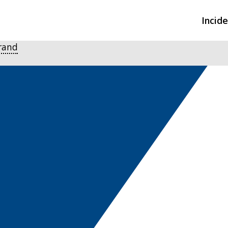
Incid
rand
Overzicht incidente
Hulpdiensten nodig
CIN-meldingen