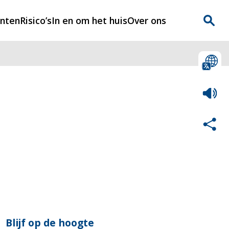
enten
Risico’s
In en om het huis
Over ons
n
Over Rijnmondveilig
?
Nieuws
Veilig Leven
Contact
Blijf op de hoogte