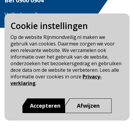
Bel
0900 0904
Veilig Leven?
Bel 0900-8387
Cookie instellingen
Op de website Rijnmondveilig.nl maken we
gebruik van cookies. Daarmee zorgen we voor
een relevante website. We verzamelen ook
informatie over het gebruik van de website,
Blijf op de hoogte
onderzoeken het bezoekersgedrag en gebruiken
deze data om de website te verbeteren. Lees alle
Cookie- en Privacybeleid
informatie over cookies in onze
Privacy-
Toegankelijkheid
verklaring
.
Dit is een website van
:
Veiligheidsregio Rotterdam-
Rijnmond
Accepteren
Afwijzen