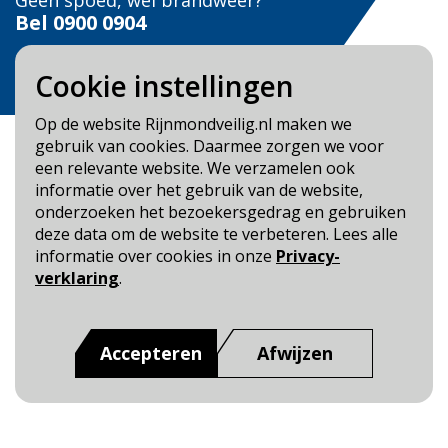
Geen spoed, wel brandweer?
Bel
0900 0904
Veilig Leven?
Cookie instellingen
Bel 0900-8387
Op de website Rijnmondveilig.nl maken we
gebruik van cookies. Daarmee zorgen we voor
een relevante website. We verzamelen ook
informatie over het gebruik van de website,
onderzoeken het bezoekersgedrag en gebruiken
Blijf op de hoogte
deze data om de website te verbeteren. Lees alle
informatie over cookies in onze
Privacy-
Cookie- en Privacybeleid
verklaring
.
Toegankelijkheid
Dit is een website van
:
Veiligheidsregio Rotterdam-
Accepteren
Afwijzen
Rijnmond