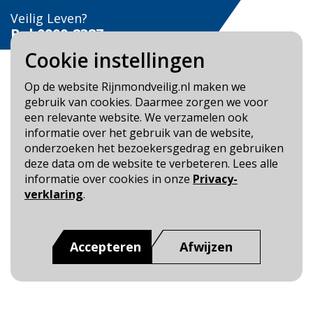
Veilig Leven?
Bel 0900-8387
Cookie instellingen
Op de website Rijnmondveilig.nl maken we
gebruik van cookies. Daarmee zorgen we voor
een relevante website. We verzamelen ook
Blijf op de hoogte
informatie over het gebruik van de website,
onderzoeken het bezoekersgedrag en gebruiken
Cookie- en Privacybeleid
deze data om de website te verbeteren. Lees alle
Toegankelijkheid
informatie over cookies in onze
Privacy-
verklaring
.
Dit is een website van
:
Veiligheidsregio Rotterdam-
Rijnmond
Accepteren
Afwijzen