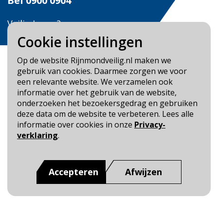
Bel
0900 0904
Veilig Leven?
Bel 0900-8387
Cookie instellingen
Op de website Rijnmondveilig.nl maken we
gebruik van cookies. Daarmee zorgen we voor
een relevante website. We verzamelen ook
informatie over het gebruik van de website,
Blijf op de hoogte
onderzoeken het bezoekersgedrag en gebruiken
deze data om de website te verbeteren. Lees alle
Cookie- en Privacybeleid
informatie over cookies in onze
Privacy-
Toegankelijkheid
verklaring
.
Dit is een website van
:
Veiligheidsregio Rotterdam-
Rijnmond
Accepteren
Afwijzen