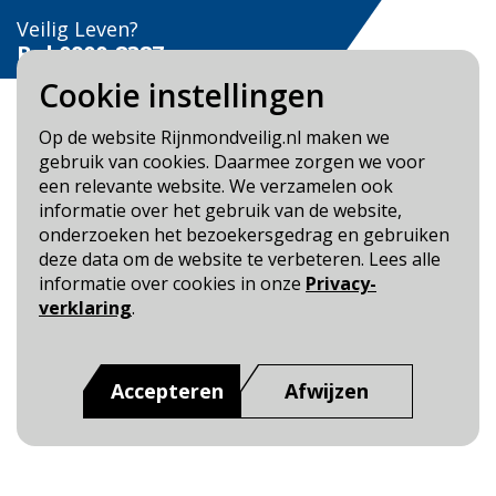
Veilig Leven?
Bel 0900-8387
Cookie instellingen
Op de website Rijnmondveilig.nl maken we
gebruik van cookies. Daarmee zorgen we voor
een relevante website. We verzamelen ook
Blijf op de hoogte
informatie over het gebruik van de website,
onderzoeken het bezoekersgedrag en gebruiken
Cookie- en Privacybeleid
deze data om de website te verbeteren. Lees alle
Toegankelijkheid
informatie over cookies in onze
Privacy-
verklaring
.
Dit is een website van
:
Veiligheidsregio Rotterdam-
Rijnmond
Accepteren
Afwijzen