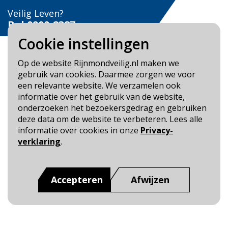
Veilig Leven?
Bel 0900-8387
Cookie instellingen
Op de website Rijnmondveilig.nl maken we
gebruik van cookies. Daarmee zorgen we voor
een relevante website. We verzamelen ook
Blijf op de hoogte
informatie over het gebruik van de website,
onderzoeken het bezoekersgedrag en gebruiken
Cookie- en Privacybeleid
deze data om de website te verbeteren. Lees alle
Toegankelijkheid
informatie over cookies in onze
Privacy-
verklaring
.
Dit is een website van
:
Veiligheidsregio Rotterdam-
Rijnmond
Accepteren
Afwijzen