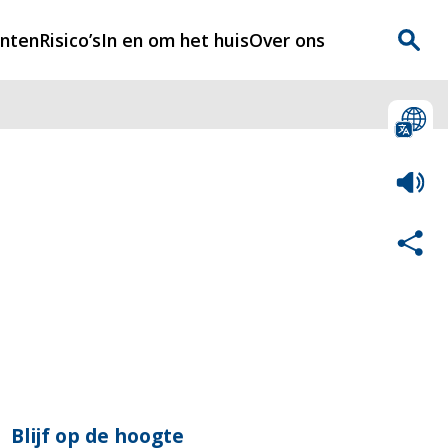
enten
Risico’s
In en om het huis
Over ons
n
Over Rijnmondveilig
?
Nieuws
Veilig Leven
Contact
Blijf op de hoogte