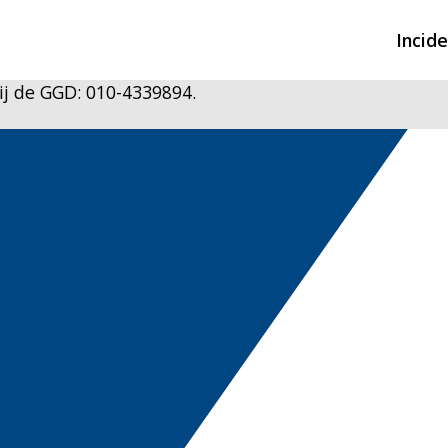
Incid
ij de GGD: 010-4339894.
Overzicht incidente
Hulpdiensten nodig
CIN-meldingen