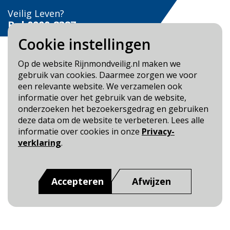
Veilig Leven?
Bel 0900-8387
Cookie instellingen
Op de website Rijnmondveilig.nl maken we
gebruik van cookies. Daarmee zorgen we voor
een relevante website. We verzamelen ook
Blijf op de hoogte
informatie over het gebruik van de website,
onderzoeken het bezoekersgedrag en gebruiken
Cookie- en Privacybeleid
deze data om de website te verbeteren. Lees alle
Toegankelijkheid
informatie over cookies in onze
Privacy-
verklaring
.
Dit is een website van
:
Veiligheidsregio Rotterdam-
Rijnmond
Accepteren
Afwijzen