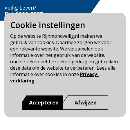
Veilig Leven?
Bel 0900-8387
Cookie instellingen
Op de website Rijnmondveilig.nl maken we
gebruik van cookies. Daarmee zorgen we voor
een relevante website. We verzamelen ook
Blijf op de hoogte
informatie over het gebruik van de website,
onderzoeken het bezoekersgedrag en gebruiken
Cookie- en Privacybeleid
deze data om de website te verbeteren. Lees alle
Toegankelijkheid
informatie over cookies in onze
Privacy-
verklaring
.
Dit is een website van
:
Veiligheidsregio Rotterdam-
Rijnmond
Accepteren
Afwijzen