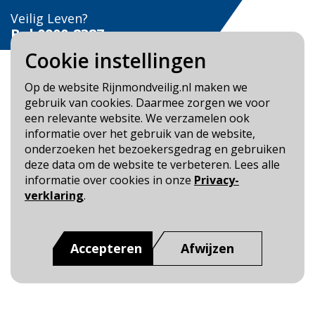
Veilig Leven?
Bel 0900-8387
Cookie instellingen
Op de website Rijnmondveilig.nl maken we
gebruik van cookies. Daarmee zorgen we voor
een relevante website. We verzamelen ook
Blijf op de hoogte
informatie over het gebruik van de website,
onderzoeken het bezoekersgedrag en gebruiken
Cookie- en Privacybeleid
deze data om de website te verbeteren. Lees alle
Toegankelijkheid
informatie over cookies in onze
Privacy-
verklaring
.
Dit is een website van
:
Veiligheidsregio Rotterdam-
Rijnmond
Accepteren
Afwijzen